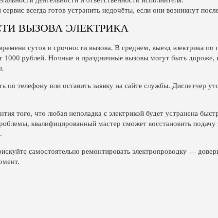
егальности деятельности и ответственности исполнителя.
 сервис всегда готов устранить недочёты, если они возникнут посл
ТИ ВЫЗОВА ЭЛЕКТРИКА
времени суток и срочности вызова. В среднем, выезд электрика по 
т 1000 рублей. Ночные и праздничные вызовы могут быть дороже,
ы.
ь по телефону или оставить заявку на сайте службы. Диспетчер ут
нтия того, что любая неполадка с электрикой будет устранена быст
роблемы, квалифицированный мастер сможет восстановить подачу э
.
 рискуйте самостоятельно ремонтировать электропроводку — доверь
омент.