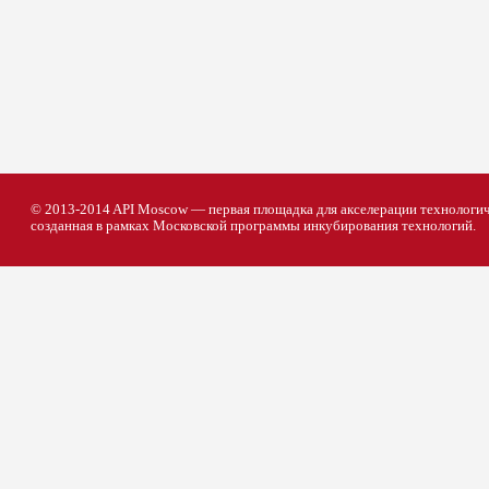
© 2013-2014 API Moscow — первая площадка для акселерации технологич
созданная в рамках Московской программы инкубирования технологий.